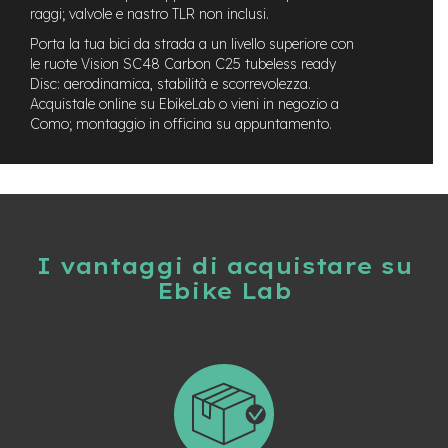
n
raggi; valvole e nastro TLR non inclusi.
d
Porta la tua bici da strada a un livello superiore con
u
le ruote Vision SC48 Carbon C25 tubeless ready
r
Disc: aerodinamica, stabilità e scorrevolezza.
o
Acquistale online su EbikeLab o vieni in negozio a
e
Como; montaggio in officina su appuntamento.
-
U
r
b
a
n
I vantaggi di acquistare su
e
Ebike Lab
-
T
r
e
k
k
i
n
g