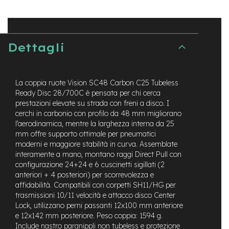
t
r
a
l
e
Dettagli
m
o
t
La coppia ruote Vision SC48 Carbon C25 Tubeless
o
Ready Disc 28/700C è pensata per chi cerca
r
prestazioni elevate su strada con freni a disco. I
e
cerchi in carbonio con profilo da 48 mm migliorano
a
l’aerodinamica, mentre la larghezza interna da 25
m
o
mm offre supporto ottimale per pneumatici
z
moderni e maggiore stabilità in curva. Assemblate
z
interamente a mano, montano raggi Direct Pull con
o
configurazione 24+24 e 6 cuscinetti sigillati (2
anteriori + 4 posteriori) per scorrevolezza e
e
affidabilità. Compatibili con corpetti SH11/HG per
-
trasmissioni 10/11 velocità e attacco disco Center
M
Lock, utilizzano perni passanti 12x100 mm anteriore
T
e 12x142 mm posteriore. Peso coppia: 1594 g.
B
Include nastro paranippli non tubeless e protezione
E