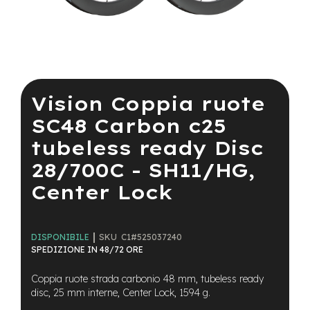
a
i
n
e
Vai
-
all'inizio
M
della
Vision Coppia ruote
T
galleria
B
di
SC48 Carbon c25
S
immagini
u
tubeless ready Disc
p
e
28/700C - SH11/HG,
r
l
Center Lock
i
g
h
t
SKU
C1#525037240
DISPONIBILE
SPEDIZIONE IN 48/72 ORE
e
-
Coppia ruote strada carbonio 48 mm, tubeless ready
M
disc, 25 mm interne, Center Lock, 1594 g.
T