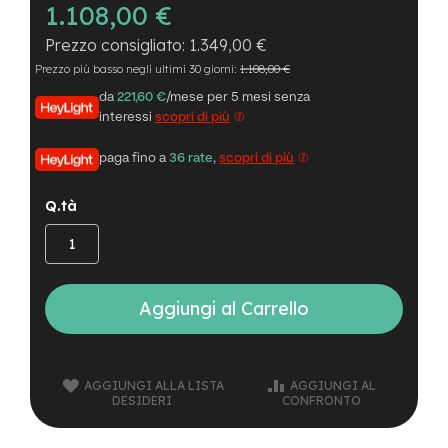
B
1.108,00 €
F
r
1.349,00 €
o
Prezzo più basso negli ultimi 30 giorni:
1.108,00 €
n
t
da
221,60 €
/mese per 5 mesi senza
/
interessi
scopri di più
H
a
paga fino a
36 rate
,
scopri di più
r
d
t
Q.tà
a
i
l
m
Aggiungi al Carrello
o
t
o
r
e
AGGIUNGI ALLA LISTA
AGGIUNGI AL
c
DESIDERI
CONFRONTO
e
n