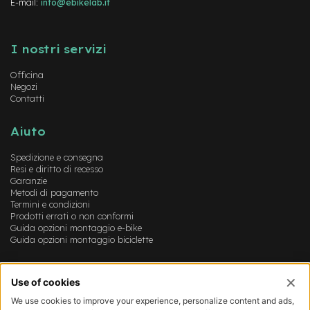
E-mail:
info@ebikelab.it
v
o
Instagram
FaceBook
YouTube
l
i
I nostri servizi
M
Officina
o
Negozi
t
Contatti
o
r
e
Aiuto
c
e
Spedizione e consegna
n
Resi e diritto di recesso
t
Garanzie
r
Metodi di pagamento
Termini e condizioni
a
Prodotti errati o non conformi
l
Guida opzioni montaggio e-bike
e
Guida opzioni montaggio biciclette
M
o
Account
t
o
Login
r