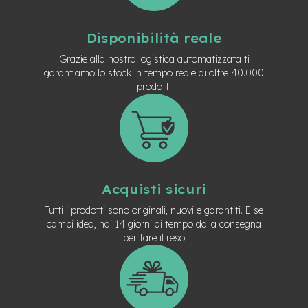
e
-
Disponibilità reale
C
i
Grazie alla nostra logistica automatizzata ti
t
garantiamo lo stock in tempo reale di oltre 40.000
y
prodotti
b
i
k
e
m
o
t
Acquisti sicuri
o
r
Tutti i prodotti sono originali, nuovi e garantiti. E se
e
cambi idea, hai 14 giorni di tempo dalla consegna
a
per fare il reso
m
o
z
z
o