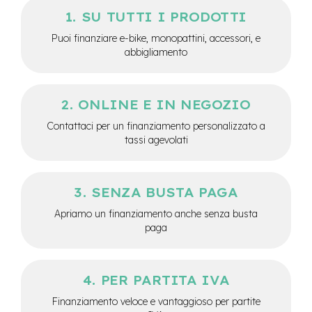
-
SU TUTTI I PRODOTTI
F
a
Puoi finanziare e-bike, monopattini, accessori, e
t
abbigliamento
B
i
k
e
ONLINE E IN NEGOZIO
M
Contattaci per un finanziamento personalizzato a
o
tassi agevolati
t
o
r
e
SENZA BUSTA PAGA
c
e
Apriamo un finanziamento anche senza busta
n
paga
t
r
a
l
PER PARTITA IVA
e
Finanziamento veloce e vantaggioso per partite