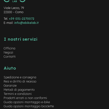
-
F
Viale Lecco, 79
a
22100 - Como
t
Tel.
+39 031-2270072
B
E-mail:
info@ebikelab.it
i
k
Instagram
FaceBook
YouTube
e
I nostri servizi
M
o
Officina
t
Negozi
o
Contatti
r
e
Aiuto
c
e
Spedizione e consegna
n
Resi e diritto di recesso
t
Garanzie
r
Metodi di pagamento
a
Termini e condizioni
l
Prodotti errati o non conformi
e
Guida opzioni montaggio e-bike
Guida opzioni montaggio biciclette