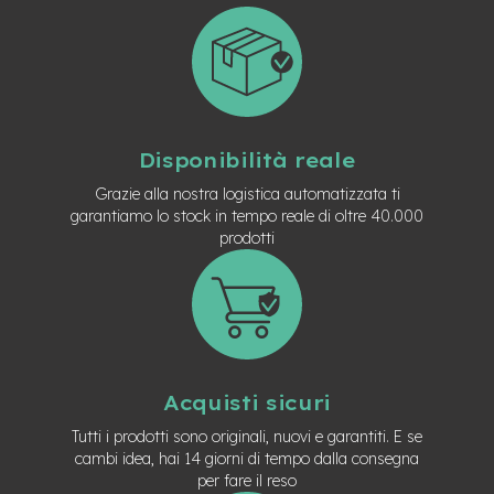
t
r
a
l
e
m
o
Disponibilità reale
t
o
Grazie alla nostra logistica automatizzata ti
r
garantiamo lo stock in tempo reale di oltre 40.000
e
prodotti
a
m
o
z
z
o
e
Acquisti sicuri
-
M
Tutti i prodotti sono originali, nuovi e garantiti. E se
T
cambi idea, hai 14 giorni di tempo dalla consegna
B
per fare il reso
E