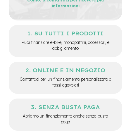
informazioni
e
-
C
i
t
y
SU TUTTI I PRODOTTI
b
Puoi finanziare e-bike, monopattini, accessori, e
i
k
abbigliamento
e
m
ONLINE E IN NEGOZIO
o
t
Contattaci per un finanziamento personalizzato a
o
tassi agevolati
r
e
a
m
SENZA BUSTA PAGA
o
z
Apriamo un finanziamento anche senza busta
z
paga
o