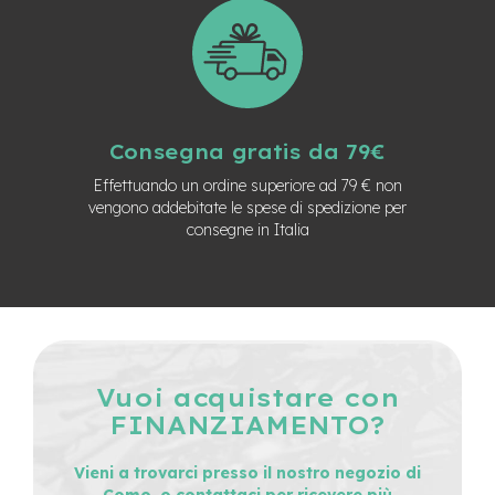
n
d
u
r
o
e
Consegna gratis da 79€
-
U
Effettuando un ordine superiore ad 79 € non
r
vengono addebitate le spese di spedizione per
b
consegne in Italia
a
n
e
-
T
r
e
Vuoi acquistare con
k
k
FINANZIAMENTO?
i
n
Vieni a trovarci presso il nostro negozio di
g
Como, o contattaci per ricevere più