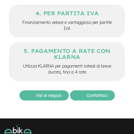
M
o
PER PARTITA IVA
t
o
Finanziamento veloce e vantaggioso per partite
r
IVA
e
c
e
n
PAGAMENTO A RATE CON
t
KLARNA
r
a
Utilizza KLARNA per pagamenti rateali di breve
l
durata, fino a 4 rate
e
e
-
G
Vai ai negozi
Contattaci
r
a
v
e
l
e