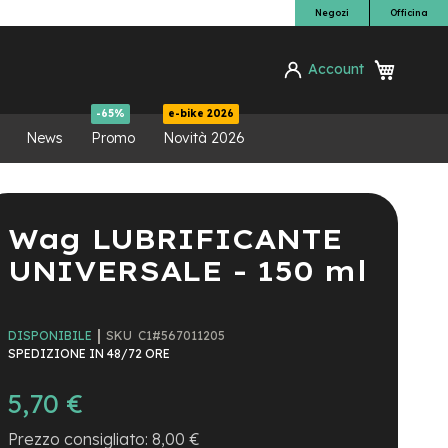
Negozi
Officina
Carrello
Account
ca
-65%
e-bike 2026
News
Promo
Novità 2026
Wag LUBRIFICANTE
UNIVERSALE - 150 ml
SKU
C1#567011205
DISPONIBILE
SPEDIZIONE IN 48/72 ORE
5,70 €
8,00 €