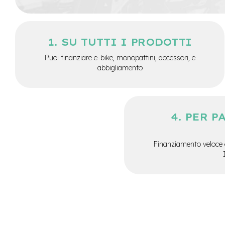
City
Bike
BMX
SU TUTTI I PRODOTTI
MTB
Puoi finanziare e-bike, monopattini, accessori, e
Mtb
abbigliamento
Full
Mtb
Front
Bici
PER P
pieghevoli
Bici
da
Finanziamento veloce 
corsa
Gravel
e-
Scooter
Accessori
Alimentatori
monopattino