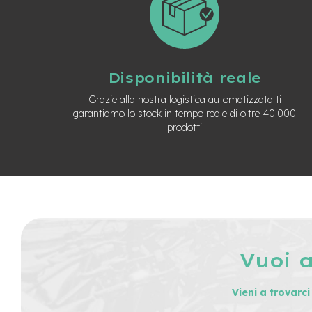
Usato
e-
Trekking
Usato
e-
Disponibilità reale
MTB
Usato
Grazie alla nostra logistica automatizzata ti
garantiamo lo stock in tempo reale di oltre 40.000
e-
prodotti
City
Bike
Usato
e-
Fat
Bike
Usato
Bici
Muscolari
Vuoi 
Usato
Bike
Vieni a trovarc
Bambino