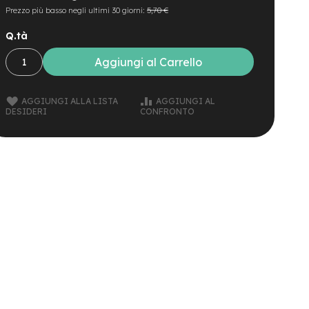
Prezzo più basso negli ultimi 30 giorni:
5,70 €
Q.tà
Aggiungi al Carrello
AGGIUNGI ALLA LISTA
AGGIUNGI AL
DESIDERI
CONFRONTO