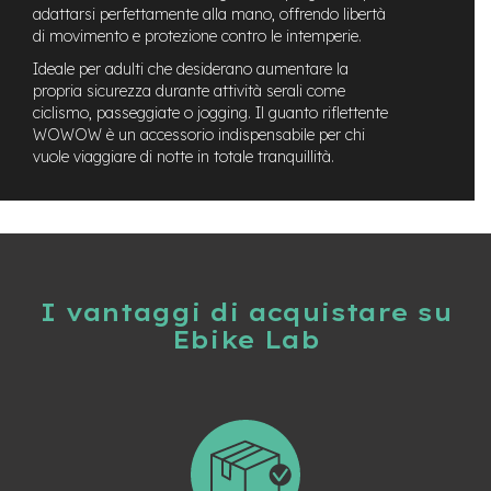
t
adattarsi perfettamente alla mano, offrendo libertà
r
di movimento e protezione contro le intemperie.
a
l
Ideale per adulti che desiderano aumentare la
e
propria sicurezza durante attività serali come
ciclismo, passeggiate o jogging. Il guanto riflettente
m
WOWOW è un accessorio indispensabile per chi
o
vuole viaggiare di notte in totale tranquillità.
t
o
r
e
a
m
o
z
I vantaggi di acquistare su
z
Ebike Lab
o
e
-
M
T
B
E