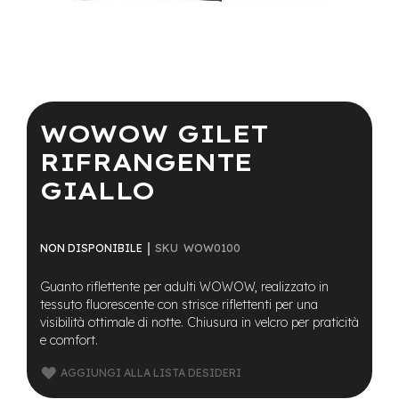
a
i
n
e
Vai
-
all'inizio
M
della
WOWOW GILET
T
galleria
B
di
RIFRANGENTE
S
immagini
u
GIALLO
p
e
r
l
SKU
WOW0100
NON DISPONIBILE
i
g
Guanto riflettente per adulti WOWOW, realizzato in
h
t
tessuto fluorescente con strisce riflettenti per una
visibilità ottimale di notte. Chiusura in velcro per praticità
e
e comfort.
-
M
AGGIUNGI ALLA LISTA DESIDERI
T