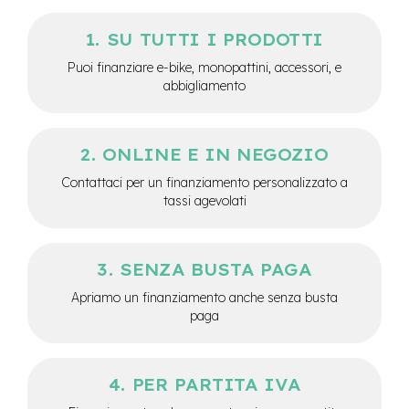
M
o
SU TUTTI I PRODOTTI
t
o
Puoi finanziare e-bike, monopattini, accessori, e
r
abbigliamento
e
c
e
n
ONLINE E IN NEGOZIO
t
r
Contattaci per un finanziamento personalizzato a
a
tassi agevolati
l
e
e
SENZA BUSTA PAGA
-
G
Apriamo un finanziamento anche senza busta
r
paga
a
v
e
l
PER PARTITA IVA
e