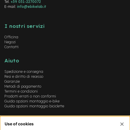
M
Tel.
+39 031-2270072
o
E-mail:
info@ebikelab.it
t
o
Instagram
FaceBook
YouTube
r
I nostri servizi
e
a
Officina
m
Negozi
o
Contatti
z
z
o
Aiuto
e
Spedizione e consegna
-
Resi e diritto di recesso
B
Garanzie
i
Metodi di pagamento
k
Termini e condizioni
e
Prodotti errati o non conformi
P
Guida opzioni montaggio e-bike
i
Guida opzioni montaggio biciclette
e
g
Account
h
e