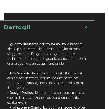
B
F
r
o
n
t
Dettagli
/
H
a
r
Il
guanto riflettente adulto WOWOW
è la scelta
d
t
ideale per chi cerca sicurezza e praticità durante i
a
viaggi notturni. Progettato per garantire una
i
visibilità ottimale, questo guanto combina materiali
l
di alta qualità e un design funzionale:
m
•
Alta Visibilità:
Realizzato in tessuto fluorescente
o
con strisce riflettenti, garantisce una maggiore
t
sicurezza su strada, anche in condizioni di scarsa
o
illuminazione.
r
•
Design Pratico:
Dotato di una chiusura in velcro
e
c
che facilita la vestizione e assicura una calzata
e
confortevole.
n
•
Protezione e Comfort:
Il guanto è progettato per