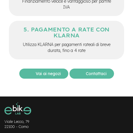
Finanziamento veloce e vantaggioso per partite
-
IVA
F
a
t
B
PAGAMENTO A RATE CON
i
KLARNA
k
e
Utilizza KLARNA per pagamenti rateali di breve
durata, fino a 4 rate
M
o
t
o
Vai ai negozi
Contattaci
r
e
c
e
n
t
r
a
l
Viale Lecco, 79
e
22100 - Como