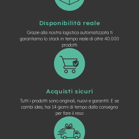
n
d
u
r
Disponibilità reale
o
Grazie alla nostra logistica automatizzata ti
e
garantiamo lo stock in tempo reale di oltre 40.000
-
prodotti
U
r
b
a
n
e
-
Acquisti sicuri
T
r
Tutti i prodotti sono originali, nuovi e garantiti. E se
e
cambi idea, hai 14 giorni di tempo dalla consegna
k
per fare il reso
k
i
n
g