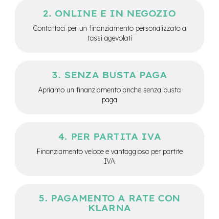
M
ONLINE E IN NEGOZIO
o
t
Contattaci per un finanziamento personalizzato a
o
tassi agevolati
r
e
c
e
SENZA BUSTA PAGA
n
t
Apriamo un finanziamento anche senza busta
r
paga
a
l
e
PER PARTITA IVA
e
-
Finanziamento veloce e vantaggioso per partite
G
IVA
r
a
v
e
PAGAMENTO A RATE CON
l
KLARNA
e