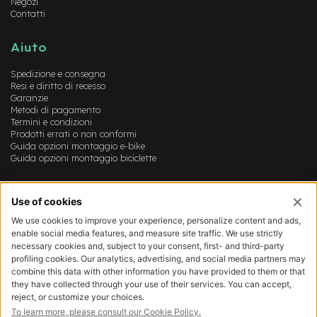
M
Negozi
Contatti
o
t
o
Aiuto
r
e
Spedizione e consegna
a
Resi e diritto di recesso
m
Garanzie
o
Metodi di pagamento
z
Termini e condizioni
z
Prodotti errati o non conformi
o
Guida opzioni montaggio e-bike
Guida opzioni montaggio biciclette
e
-
Account
B
i
Login
k
Registrazione
e
Il mio account
P
Lista dei desideri
i
e
g
h
e