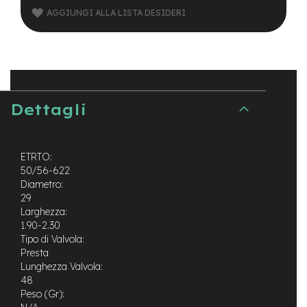
B
AGGIUNGI ALLA LISTA DESIDERI
F
r
o
n
t
/
H
a
Dettagli
r
d
t
a
ETRTO:
i
50/56-622
l
Diametro:
29
m
Larghezza:
o
t
1.90-2.30
o
Tipo di Valvola:
r
Presta
e
Lunghezza Valvola:
c
48
e
Peso (Gr):
n