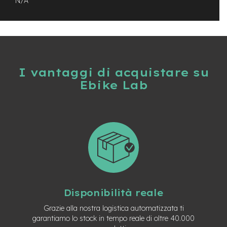
N/A
t
r
a
l
e
m
o
I vantaggi di acquistare su
t
Ebike Lab
o
r
e
a
m
o
z
z
o
e
-
Disponibilità reale
M
T
Grazie alla nostra logistica automatizzata ti
B
garantiamo lo stock in tempo reale di oltre 40.000
E