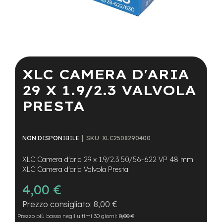
a
i
n
e
Vai
-
all'inizio
M
della
XLC CAMERA D'ARIA
T
galleria
B
di
29 X 1.9/2.3 VALVOLA
S
immagini
u
PRESTA
p
e
r
l
SKU
XLC2508290400
NON DISPONIBILE
i
g
XLC Camera d'aria 29 x 1.9/2.3 50/56-622 VP 48 mm
h
t
XLC Camera d'aria Valvola Presta
4,00 €
e
-
8,00 €
M
T
Prezzo più basso negli ultimi 30 giorni:
0,00 €