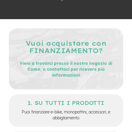
e
-
C
i
t
y
b
Vuoi acquistare con
i
k
FINANZIAMENTO?
e
Vieni a trovarci presso il nostro negozio di
m
Como, o contattaci per ricevere più
o
informazioni
t
o
r
e
a
m
SU TUTTI I PRODOTTI
o
Puoi finanziare e-bike, monopattini, accessori, e
z
abbigliamento
z
o