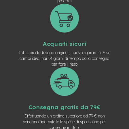
prodotti
n
d
u
r
o
e
-
Acquisti sicuri
U
r
Tutti i prodotti sono originali, nuovi e garantiti. E se
b
cambi idea, hai 14 giorni di tempo dalla consegna
a
per fare il reso
n
e
-
T
r
e
k
Consegna gratis da 79€
k
i
Effettuando un ordine superiore ad 79 € non
n
vengono addebitate le spese di spedizione per
g
consegne in Italia