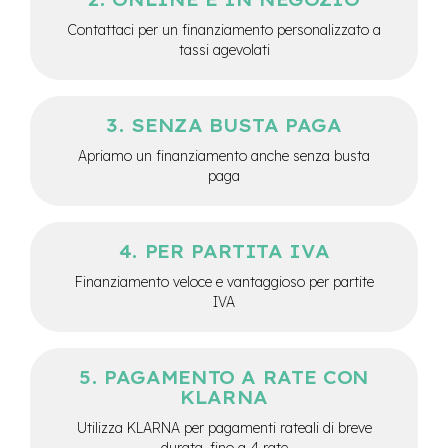
M
o
Contattaci per un finanziamento personalizzato a
t
tassi agevolati
o
r
e
c
SENZA BUSTA PAGA
e
n
Apriamo un finanziamento anche senza busta
t
paga
r
a
l
e
PER PARTITA IVA
e
Finanziamento veloce e vantaggioso per partite
-
IVA
G
r
a
v
PAGAMENTO A RATE CON
e
KLARNA
l
Utilizza KLARNA per pagamenti rateali di breve
e
durata, fino a 4 rate