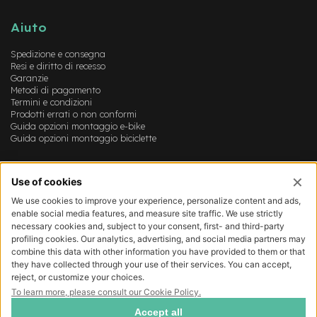
M
o
Aiuto
t
o
r
Spedizione e consegna
e
Resi e diritto di recesso
a
Garanzie
Metodi di pagamento
m
Termini e condizioni
o
Prodotti errati o non conformi
z
Guida opzioni montaggio e-bike
z
Guida opzioni montaggio biciclette
o
e
Account
-
B
Login
i
Registrazione
k
Il mio account
e
Lista dei desideri
P
i
e
g
h
e