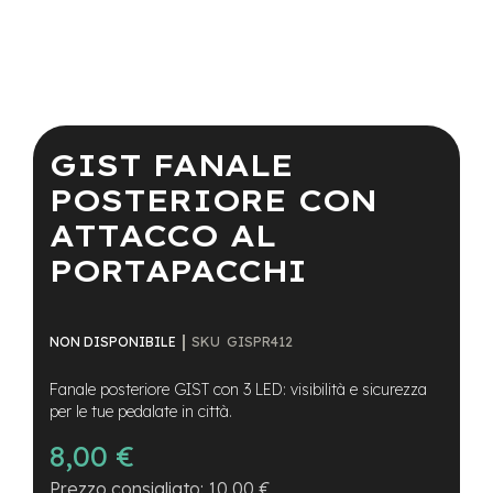
a
i
n
e
Vai
-
all'inizio
M
della
GIST FANALE
T
galleria
B
di
POSTERIORE CON
S
immagini
u
ATTACCO AL
p
e
PORTAPACCHI
r
l
i
g
SKU
GISPR412
NON DISPONIBILE
h
t
Fanale posteriore GIST con 3 LED: visibilità e sicurezza
per le tue pedalate in città.
e
-
8,00 €
M
T
10,00 €