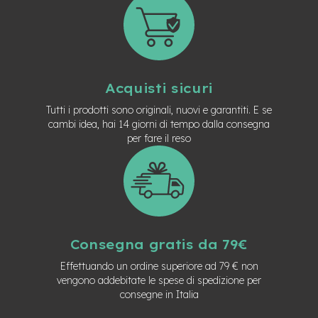
n
d
u
r
o
Acquisti sicuri
e
-
Tutti i prodotti sono originali, nuovi e garantiti. E se
U
cambi idea, hai 14 giorni di tempo dalla consegna
r
b
per fare il reso
a
n
e
-
T
r
e
Consegna gratis da 79€
k
Effettuando un ordine superiore ad 79 € non
k
i
vengono addebitate le spese di spedizione per
n
consegne in Italia
g