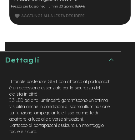
B
F
Prezzo più basso negli ultimi 30 giorni:
0,00 €
r
AGGIUNGI ALLA LISTA DESIDERI
o
n
t
/
H
a
r
d
Dettagli
t
a
i
l
Il fanale posteriore GIST con attacco al portapacchi
è un accessorio essenziale per la sicurezza del
m
ciclista in città.
o
I 3 LED ad alta luminosità garantiscono un'ottima
t
visibilità anche in condizioni di scarsa illuminazione.
o
La funzione lampeggiante e fissa permette di
r
adattare la luce alle diverse situazioni.
e
c
L'attacco al portapacchi assicura un montaggio
e
facile e sicuro.
n