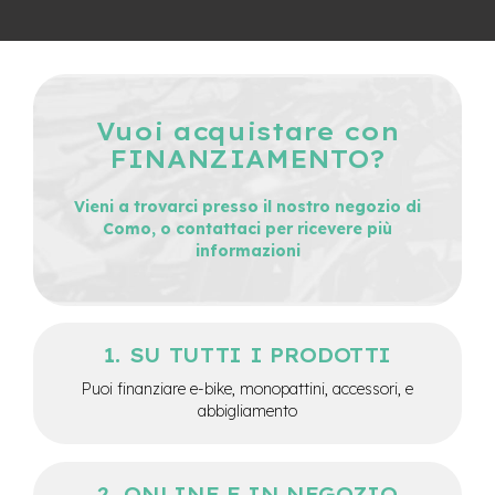
e
-
C
i
t
y
Vuoi acquistare con
b
FINANZIAMENTO?
i
k
e
Vieni a trovarci presso il nostro negozio di
Como, o contattaci per ricevere più
m
informazioni
o
t
o
r
e
SU TUTTI I PRODOTTI
a
m
Puoi finanziare e-bike, monopattini, accessori, e
o
abbigliamento
z
z
o
ONLINE E IN NEGOZIO