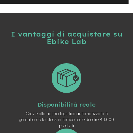
t
r
a
l
e
I vantaggi di acquistare su
m
o
Ebike Lab
t
o
r
e
a
m
o
z
z
o
Disponibilità reale
e
-
Grazie alla nostra logistica automatizzata ti
M
garantiamo lo stock in tempo reale di oltre 40.000
T
prodotti
B
E