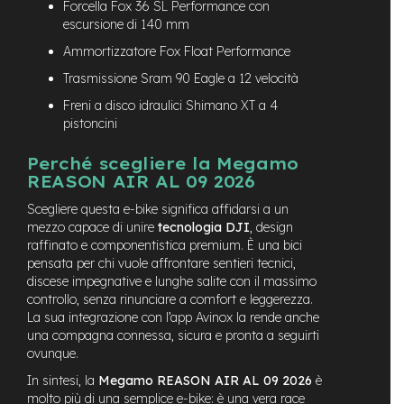
v
Forcella Fox 36 SL Performance con
o
escursione di 140 mm
l
Ammortizzatore Fox Float Performance
i
Trasmissione Sram 90 Eagle a 12 velocità
M
o
Freni a disco idraulici Shimano XT a 4
t
pistoncini
o
r
Perché scegliere la Megamo
e
REASON AIR AL 09 2026
c
e
Scegliere questa e-bike significa affidarsi a un
n
mezzo capace di unire
tecnologia DJI
, design
t
raffinato e componentistica premium. È una bici
r
pensata per chi vuole affrontare sentieri tecnici,
a
discese impegnative e lunghe salite con il massimo
l
controllo, senza rinunciare a comfort e leggerezza.
e
La sua integrazione con l’app Avinox la rende anche
M
una compagna connessa, sicura e pronta a seguirti
o
ovunque.
t
In sintesi, la
Megamo REASON AIR AL 09 2026
è
o
molto più di una semplice e-bike: è una vera
race
r