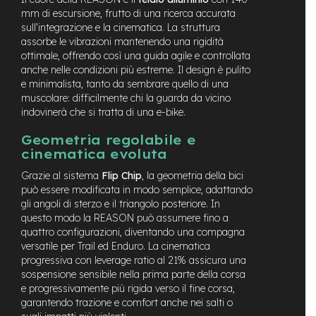
mm di escursione, frutto di una ricerca accurata
e
-
sull’integrazione e la cinematica. La struttura
C
assorbe le vibrazioni mantenendo una rigidità
i
ottimale, offrendo così una guida agile e controllata
t
anche nelle condizioni più estreme. Il design è pulito
y
e minimalista, tanto da sembrare quello di una
b
muscolare: difficilmente chi la guarda da vicino
i
indovinerà che si tratta di una e-bike.
k
e
Geometria regolabile e
cinematica evoluta
m
o
Grazie al sistema
Flip Chip
, la geometria della bici
t
può essere modificata in modo semplice, adattando
o
gli angoli di sterzo e il triangolo posteriore. In
r
questo modo la REASON può assumere fino a
e
a
quattro configurazioni, diventando una compagna
m
versatile per Trail ed Enduro. La cinematica
o
progressiva con
leverage ratio al 21%
assicura una
z
sospensione sensibile nella prima parte della corsa
z
e progressivamente più rigida verso il fine corsa,
o
garantendo trazione e comfort anche nei salti o