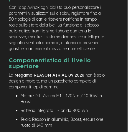
M
o
Con l’app Avinox ogni ciclista può personalizzare i
t
parametri visualizzati sul display, registrare fino a
o
50 tipologie di dati e ricevere notifiche in tempo
r
reale sullo stato della bici. La funzione di sblocco
e
automatico tramite smartphone aumenta la
a
sicurezza, mentre il sistema diagnostico intelligente
m
segnala eventuali anomalie, aiutando a prevenire
o
z
guasti e mantenere il mezzo sempre efficiente.
z
o
Componentistica di livello
superiore
e
La
Megamo REASON AIR AL 09 2026
non è solo
-
B
design e motore, ma un pacchetto completo di
i
componenti top di gamma:
k
Motore DJI Avinox M1 – 120Nm / 1000W in
e
Boost
P
i
Batteria integrata Li-Ion da 800 Wh
e
g
Telaio Reason in alluminio, Boost, escursione
h
ruota di 140 mm
e