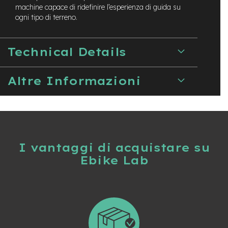
e
machine
capace di ridefinire l’esperienza di guida su
a
ogni tipo di terreno.
m
o
z
Technical Details
z
o
Altre Informazioni
e
-
B
i
k
e
C
a
I vantaggi di acquistare su
r
Ebike Lab
g
o
e
-
K
i