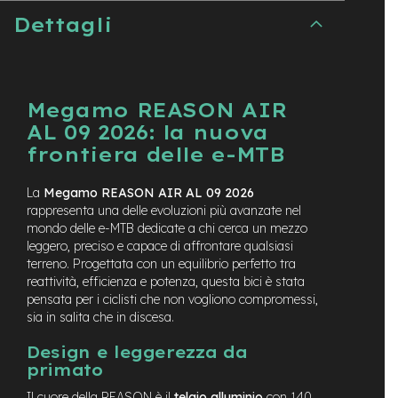
n
Dettagli
d
u
r
o
Megamo REASON AIR
e
-
AL 09 2026: la nuova
U
frontiera delle e-MTB
r
b
a
La
Megamo REASON AIR AL 09 2026
n
rappresenta una delle evoluzioni più avanzate nel
mondo delle e-MTB dedicate a chi cerca un mezzo
e
leggero, preciso e capace di affrontare qualsiasi
-
terreno. Progettata con un equilibrio perfetto tra
T
reattività, efficienza e potenza
, questa bici è stata
r
pensata per i ciclisti che non vogliono compromessi,
e
sia in salita che in discesa.
k
k
Design e leggerezza da
i
n
primato
g
Il cuore della REASON è il
telaio alluminio
con 140