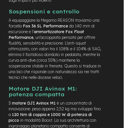
sugli impatti più violenti.
M
o
Sospensioni e controllo
t
o
A equipaggiare la Megamo REASON troviamo una
r
forcella
Fox 36 SL Performance
da 140 mm di
e
escursione e l’
ammortizzatore Fox Float
c
Performance
, un’accoppiata pensata per offrire
e
fluidità, sensibilità e precisione. L’anti-squat
n
t
ottimizzato, con valori tra il 108% e il 104% di SAG,
r
elimina il fastidioso dondolio in pedalata, mentre la
a
curva anti-dive (circa 55%) mantiene la
l
sospensione stabile in frenata. Questo si traduce in
e
una bici che risponde con naturalezza sia nei tratti
tecnici che nelle discese veloci.
e
-
Motore DJI Avinox M1:
G
potenza compatta
r
a
Il
motore DJI Avinox M1
è un concentrato di
v
innovazione: pesa appena 2,52 kg ma sviluppa fino
e
a
120 Nm di coppia e 1000 W di potenza di
l
picco
in modalità Boost. La sua architettura con
ingranaggio planetario compatto consente di
e