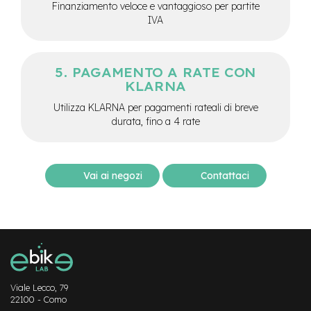
c
Finanziamento veloce e vantaggioso per partite
o
IVA
l
a
r
i
PAGAMENTO A RATE CON
U
KLARNA
s
a
Utilizza KLARNA per pagamenti rateali di breve
t
durata, fino a 4 rate
o
Bike
Vai ai negozi
Contattaci
B
a
m
b
i
n
o
C
Viale Lecco, 79
i
22100 - Como
t