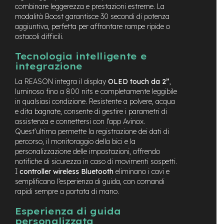
combinare leggerezza e prestazioni estreme. La
-
F
modalità
Boost
garantisce 30 secondi di potenza
a
aggiuntiva, perfetta per affrontare rampe ripide o
t
ostacoli difficili.
B
i
Tecnologia intelligente e
k
integrazione
e
La REASON integra il display
OLED touch da 2”
,
M
luminoso fino a 800 nits e completamente leggibile
o
in qualsiasi condizione. Resistente a polvere, acqua
t
e dita bagnate, consente di gestire i parametri di
o
assistenza e connettersi con l’app Avinox.
r
Quest’ultima permette la registrazione dei dati di
e
percorso, il monitoraggio della bici e la
c
personalizzazione delle impostazioni, offrendo
e
n
notifiche di sicurezza in caso di movimenti sospetti.
t
I
controller wireless Bluetooth
eliminano i cavi e
r
semplificano l’esperienza di guida, con comandi
a
rapidi sempre a portata di mano.
l
e
Esperienza di guida
personalizzata