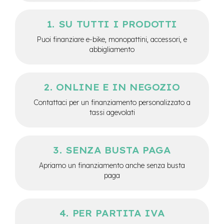
o
SU TUTTI I PRODOTTI
e
-
Puoi finanziare e-bike, monopattini, accessori, e
F
abbigliamento
a
t
B
i
ONLINE E IN NEGOZIO
k
e
Contattaci per un finanziamento personalizzato a
U
tassi agevolati
s
a
t
o
SENZA BUSTA PAGA
B
Apriamo un finanziamento anche senza busta
i
paga
c
i
M
u
PER PARTITA IVA
s