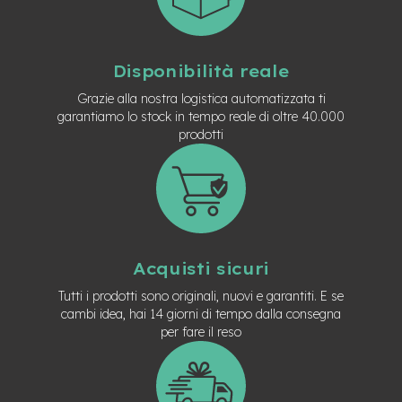
d
s
U
s
Disponibilità reale
a
Grazie alla nostra logistica automatizzata ti
t
o
garantiamo lo stock in tempo reale di oltre 40.000
prodotti
e
-
T
r
e
k
k
i
Acquisti sicuri
n
g
Tutti i prodotti sono originali, nuovi e garantiti. E se
U
cambi idea, hai 14 giorni di tempo dalla consegna
s
per fare il reso
a
t
o