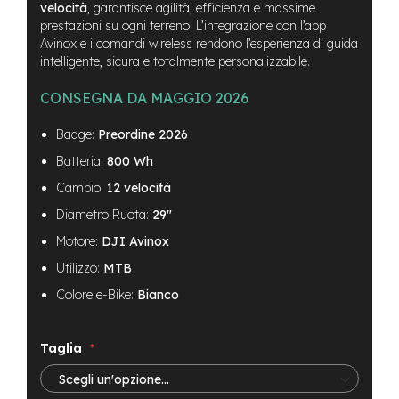
B
velocità
, garantisce agilità, efficienza e massime
F
prestazioni su ogni terreno. L’integrazione con l’app
r
Avinox e i comandi wireless rendono l’esperienza di guida
o
intelligente, sicura e totalmente personalizzabile.
n
t
CONSEGNA DA MAGGIO 2026
/
H
a
Badge:
Preordine 2026
r
Batteria:
800 Wh
d
t
Cambio:
12 velocità
a
i
Diametro Ruota:
29"
l
Motore:
DJI Avinox
m
Utilizzo:
MTB
o
t
Colore e-Bike:
Bianco
o
r
e
Taglia
c
e
n