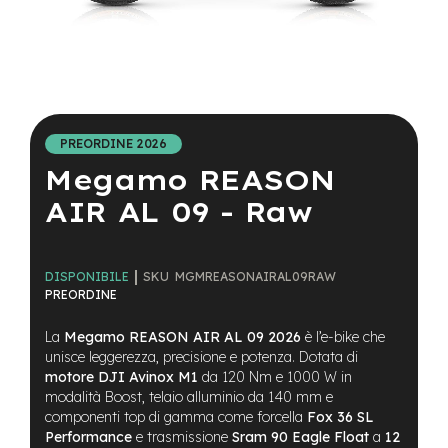
a
i
n
e
Vai
-
all'inizio
M
della
T
PREORDINE 2026
galleria
B
Megamo REASON
di
S
immagini
u
AIR AL 09 - Raw
p
e
r
l
SKU
MGMREASONAIRAL09RAW
DISPONIBILE
i
PREORDINE
g
h
La
Megamo REASON AIR AL 09 2026
è l’e-bike che
t
unisce leggerezza, precisione e potenza. Dotata di
motore DJI Avinox M1
da 120 Nm e 1000 W in
e
-
modalità Boost, telaio alluminio da 140 mm e
M
componenti top di gamma come forcella
Fox 36 SL
T
Performance
e trasmissione
Sram 90 Eagle Float
a
12