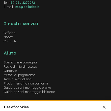
y
Tel.
+39 031-2270072
B
E-mail:
info@ebikelab.it
i
k
Instagram
FaceBook
YouTube
e
I nostri servizi
B
Officina
M
Negozi
X
Contatti
M
T
Aiuto
B
Spedizione e consegna
M
Resi e diritto di recesso
Garanzie
t
Metodi di pagamento
b
Termini e condizioni
F
Prodotti errati o non conformi
u
Guida opzioni montaggio e-bike
l
Guida opzioni montaggio biciclette
l
M
Account
t