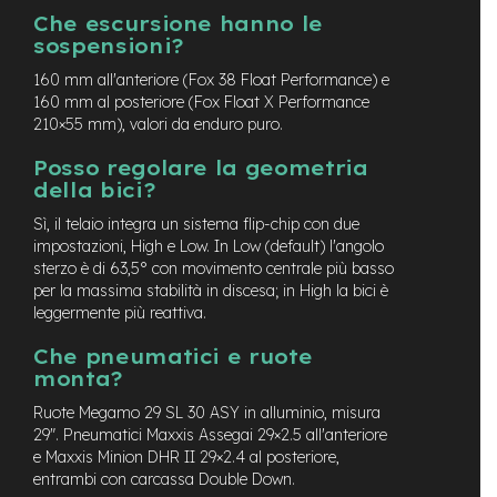
y
Che escursione hanno le
B
sospensioni?
i
k
160 mm all'anteriore (Fox 38 Float Performance) e
e
160 mm al posteriore (Fox Float X Performance
210×55 mm), valori da enduro puro.
B
M
Posso regolare la geometria
X
della bici?
M
Sì, il telaio integra un sistema flip-chip con due
T
impostazioni, High e Low. In Low (default) l'angolo
B
sterzo è di 63,5° con movimento centrale più basso
per la massima stabilità in discesa; in High la bici è
M
leggermente più reattiva.
t
b
Che pneumatici e ruote
F
monta?
u
l
Ruote Megamo 29 SL 30 ASY in alluminio, misura
l
29″. Pneumatici Maxxis Assegai 29×2.5 all'anteriore
e Maxxis Minion DHR II 29×2.4 al posteriore,
M
entrambi con carcassa Double Down.
t