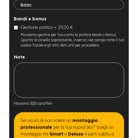
t
r
a
l
Bandi e bonus
e
Gestione pratica
+
29,00 €
Possiamo gestire per tuo conto la pratica bandi o bonus.
m
Spunta la casella soprastante, inserisci nel campo note il tuo
o
codice fiscale e gli altri dati utili per procedere.
t
o
Note
r
e
a
m
o
z
z
o
Massimo 300 caratteri
e
-
M
Sei sicuro di non volere un
montaggio
T
professionale
per la tua nuova bici? Scegli un
B
montaggio tra
Smart
e
Deluxe
e parti subito a
E