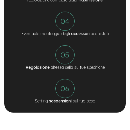
i
n
o
B
a
Eventuale montaggio degli
accessori
acquistati
t
t
e
r
i
e
m
Regolazione
altezza sella su tue specifiche
o
n
o
p
a
t
Setting
sospensioni
sul tuo peso
t
i
n
o
B