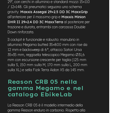
29″, con cerchi in alluminio e standard mozzi 15×110
e
/ 12×148. Gli pneumatici seguono uno schema
a
gravity:
Maxxis Assegai 29×2.5 DD 3C MaxxGrip
m
o
all'anteriore per il massimo grip e
Maxxis Minion
z
DHR II 29×2.4 DD 3C MaxxTerra
al posteriore per
z
trazione e durata, entrambi con carcassa Double
o
Down rinforzata.
Il cockpit è funzionale e robusto: manubrio in
e
-
alluminio Megamo butted 35×800 mm con rise da
B
12 mm e backsweep di 6°, attacco Satori Ursa
i
35×35 mm, reggisella telescopico Megamo Ø31,6
k
mm con escursione crescente per taglia (125 mm
e
sulla S, 150 mm sulla M, 170 mm sulla L, 200 mm
C
sulla XL) e sella Fizik Terra Aidon X5 da 145 mm.
a
r
Reason CRB 05 nella
g
o
gamma Megamo e nel
catalogo EbikeLab
e
-
K
La Reason CRB 05 è il modello intermedio della
i
gamma Reason enduro in carbonio. Rispetto alla