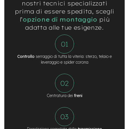
s
nostri tecnici specializzati
o
prima di essere spedita, scegli
r
i
l’
opzione di montaggio
più
adatta alle tue esigenze.
A
l
i
m
e
n
Controllo
serraggio di tutta la viteria: sterzo, telaio e
t
leveraggio e spider corona
a
t
o
r
i
m
o
Centratura dei
freni
n
o
p
a
t
t
Regolazione completa della
trasmissione