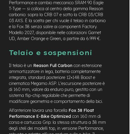
M
Performance e cambio meccanico SRAM 90 Eagle
o
T-Type — si colloca al centro della gamma Reason
t
carbonio: sopra la CRB 07 e sotto la CRB 03/CRB
o
03 AXS. È la scelta per chi vuole il telaio in carbonio
r
e la Fox 38 senza salire ai componenti Factory.
e
Modello 2027, disponibile nelle colorazioni Garnet
c
UD, Amber Orange e Green, a partire da 6.999 €.
e
n
t
Telaio e sospensioni
r
a
Il telaio è un
Reason Full Carbon
con estensione
l
ammortizzatore in lega, batteria completamente
e
integrata, standard posteriore 12×148 Boost e
cinematica Megamo ASP. L'escursione posteriore è
e
-
di 160 mm, valore da enduro puro, gestito con un
G
sistema flip-chip regolabile che permette di
r
modificare geometria e comportamento della bici.
a
All'anteriore lavora una forcella
Fox 38 Float
v
e
Performance E-Bike Optimized
con 160 mm di
l
corsa e cartuccia Grip: la stessa struttura a 38 mm
degli steli dei modelli top, in versione Performance,
e