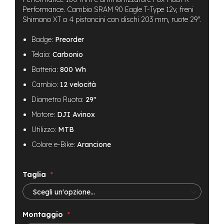
B
Performance. Cambio SRAM 90 Eagle T-Type 12v, freni
F
r
Shimano XT a 4 pistoncini con dischi 203 mm, ruote 29″.
o
n
Badge:
Preorder
t
Telaio:
Carbonio
/
H
Batteria:
800 Wh
a
r
Cambio:
12 velocità
d
Diametro Ruota:
29"
t
a
Motore:
DJI Avinox
i
l
Utilizzo:
MTB
Colore e-Bike:
Arancione
m
o
t
o
Taglia
r
e
c
e
Montaggio
n