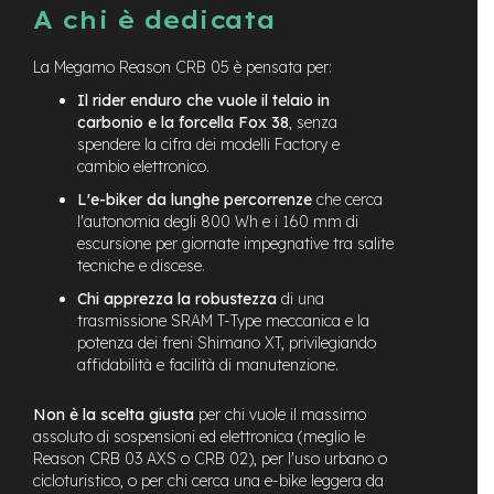
e
A chi è dedicata
-
M
La Megamo Reason CRB 05 è pensata per:
T
B
Il rider enduro che vuole il telaio in
U
carbonio e la forcella Fox 38
, senza
s
spendere la cifra dei modelli Factory e
a
cambio elettronico.
t
o
L'e-biker da lunghe percorrenze
che cerca
l'autonomia degli 800 Wh e i 160 mm di
e
escursione per giornate impegnative tra salite
-
tecniche e discese.
C
i
Chi apprezza la robustezza
di una
t
trasmissione SRAM T-Type meccanica e la
y
potenza dei freni Shimano XT, privilegiando
B
affidabilità e facilità di manutenzione.
i
k
e
Non è la scelta giusta
per chi vuole il massimo
U
assoluto di sospensioni ed elettronica (meglio le
s
Reason CRB 03 AXS o CRB 02), per l'uso urbano o
a
cicloturistico, o per chi cerca una e-bike leggera da
t