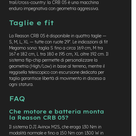
trail/cross-country: la CRB 05 è una macchina
o
enduro impegnativa con geometria aggressiva.
e
-
Taglie e fit
F
a
La Reason CRB 05 è disponibile in quattro taglie —
t
S, M, L, XL — tutte con ruote 29″. Le indicazioni di fit
B
Megamo sono: taglia S fino a circa 169 cm, M tra
i
k
167 e 182 cm, L tra 180 e 195 cm, XL oltre 192 cm. Il
e
sistema flip-chip permette di personalizzare la
U
geometria (High/Low) in base al terreno, mentre il
s
reggisella telescopico con escursione dedicata per
a
taglia garantisce libertà di movimento in discesa a
t
ogni statura.
o
FAQ
B
i
c
Che motore e batteria monta
i
la Reason CRB 05?
M
u
Il sistema DJI Avinox M2S, che eroga 130 Nm in
s
modalità normale e fino a 150 Nm con 1300 W in