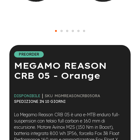
a
i
n
e
-
Vai
M
T
all'inizio
B
della
PREORDER
S
galleria
u
MEGAMO REASON
di
p
immagini
e
CRB 05 - Orange
r
l
i
g
SKU
MGMREASONCRB05ORA
DISPONIBILE
h
SPEDIZIONE IN 10 GIORNI
t
La Megamo Reason CRB 05 è una e-MTB enduro full-
e
suspension con telaio full carbon e 160 mm di
-
escursione. Motore Avinox M2S (150 Nm in Boost),
M
batteria integrata 800 Wh IP56, forcella Fox 38 Float
T
Performance 160 mm e ammortizzatore Fox Float X