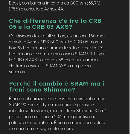
c
Boost, con batteria integrata da 800 Wh (35,9 V,
o
IP56) e caricatore Avinox 4A.
l
a
Che differenza c'è tra la CRB
r
05 e la CRB 03 AXS?
i
U
Condividono telaio full carbon, escursione 160 mm
s
e motore Avinox M2S 800 Wh. La CRB 05 monta
a
Fox 38 Performance, ammortizzatore Fox Float X
t
Performance e cambio meccanico SRAM 90 T-Type;
o
la CRB 03 AXS sale a Fox 38 Factory e cambio
Bike
elettronico wireless SRAM AXS, a un prezzo
superiore.
B
a
Perché il cambio è SRAM ma i
m
freni sono Shimano?
b
È una configurazione a ecosistema misto: il cambio
i
n
SRAM 90 Eagle T-Type meccanico è preciso e
o
robusto sotto sforzo, mentre i freni Shimano XT a 4
pistoncini con dischi da 203 mm garantiscono
C
potenza e modulabilità. È una combinazione voluta
i
e collaudata nel segmento enduro.
t