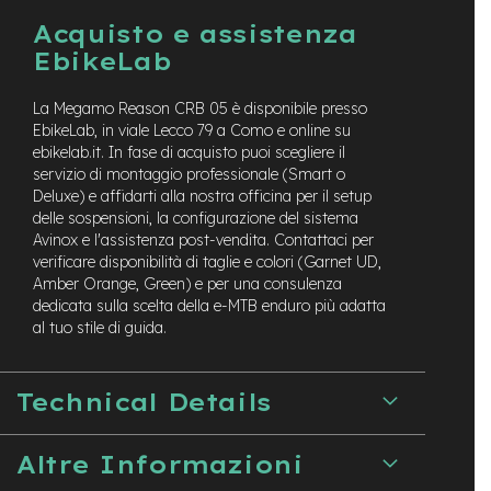
b
F
Acquisto e assistenza
r
EbikeLab
o
n
t
La Megamo Reason CRB 05 è disponibile presso
EbikeLab, in viale Lecco 79 a Como e online su
B
ebikelab.it. In fase di acquisto puoi scegliere il
i
servizio di montaggio professionale (Smart o
c
Deluxe) e affidarti alla nostra officina per il setup
i
delle sospensioni, la configurazione del sistema
p
Avinox e l'assistenza post-vendita. Contattaci per
i
e
verificare disponibilità di taglie e colori (Garnet UD,
g
Amber Orange, Green) e per una consulenza
h
dedicata sulla scelta della e-MTB enduro più adatta
e
al tuo stile di guida.
v
o
l
Technical Details
i
B
Altre Informazioni
i
c