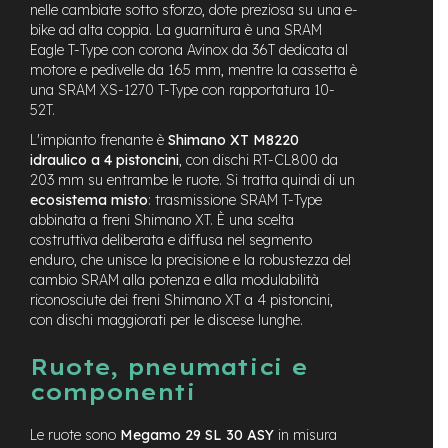
v
nelle cambiate sotto sforzo, dote preziosa su una e-
o
bike ad alta coppia. La guarnitura è una SRAM
l
Eagle T-Type con corona Avinox da 36T dedicata al
i
motore e pedivelle da 165 mm, mentre la cassetta è
una SRAM XS-1270 T-Type con rapportatura 10-
M
52T.
o
t
L'impianto frenante è
Shimano XT M8220
o
idraulico a 4 pistoncini
, con dischi RT-CL800 da
r
203 mm su entrambe le ruote. Si tratta quindi di un
e
ecosistema misto
: trasmissione SRAM T-Type
c
abbinata a freni Shimano XT. È una scelta
e
costruttiva deliberata e diffusa nel segmento
n
enduro, che unisce la precisione e la robustezza del
t
r
cambio SRAM alla potenza e alla modulabilità
a
riconosciute dei freni Shimano XT a 4 pistoncini,
l
con dischi maggiorati per le discese lunghe.
e
Ruote, pneumatici e
M
componenti
o
t
o
Le ruote sono
Megamo 29 SL 30 ASY
in misura
r