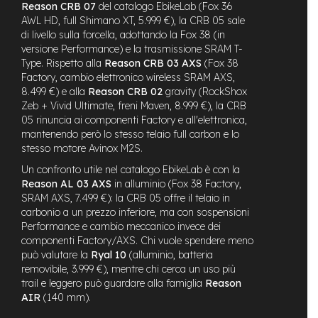
d
Reason CRB 07
del catalogo EbikeLab (Fox 36
s
AWL HD, full Shimano XT, 5.999 €), la CRB 05 sale
di livello sulla forcella, adottando la Fox 38 (in
U
versione Performance) e la trasmissione SRAM T-
s
Type. Rispetto alla
Reason CRB 03 AXS
(Fox 38
a
Factory, cambio elettronico wireless SRAM AXS,
t
o
8.499 €) e alla
Reason CRB 02
gravity (RockShox
Zeb + Vivid Ultimate, freni Maven, 8.999 €), la CRB
e
05 rinuncia ai componenti Factory e all'elettronica,
-
mantenendo però lo stesso telaio full carbon e lo
T
stesso motore Avinox M2S.
r
e
Un confronto utile nel catalogo EbikeLab è con la
k
Reason AL 03 AXS
in alluminio (Fox 38 Factory,
k
SRAM AXS, 7.499 €): la CRB 05 offre il telaio in
i
carbonio a un prezzo inferiore, ma con sospensioni
n
Performance e cambio meccanico invece dei
g
componenti Factory/AXS. Chi vuole spendere meno
U
può valutare la
Ryal 10
(alluminio, batteria
s
removibile, 3.999 €), mentre chi cerca un uso più
a
trail e leggero può guardare alla famiglia
Reason
t
o
AIR
(140 mm).