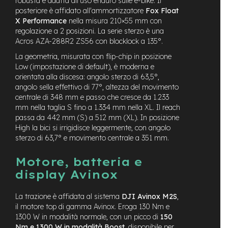
robusta e adatta all'uso enduro sulle e-bike. Il
-
posteriore è affidato all'ammortizzatore
Fox Float
F
X Performance
nella misura 210×55 mm con
a
regolazione a 2 posizioni. La serie sterzo è una
t
Acros AZA-288R2 ZS56 con blocklock a 135°.
B
i
La geometria, misurata con flip-chip in posizione
k
Low (impostazione di default), è moderna e
e
orientata alla discesa: angolo sterzo di 63,5°,
angolo sella effettivo di 77°, altezza del movimento
M
centrale di 348 mm e passo che cresce da 1.233
o
mm nella taglia S fino a 1.334 mm nella XL. Il reach
t
passa da 442 mm (S) a 512 mm (XL). In posizione
o
r
High la bici si irrigidisce leggermente, con angolo
e
sterzo di 63,7° e movimento centrale a 351 mm.
c
e
Motore, batteria e
n
display Avinox
t
r
a
La trazione è affidata al sistema
DJI Avinox M2S
,
l
il motore top di gamma Avinox. Eroga 130 Nm e
e
1300 W in modalità normale, con un picco di
150
Nm e 1300 W in modalità Boost
, disponibile per