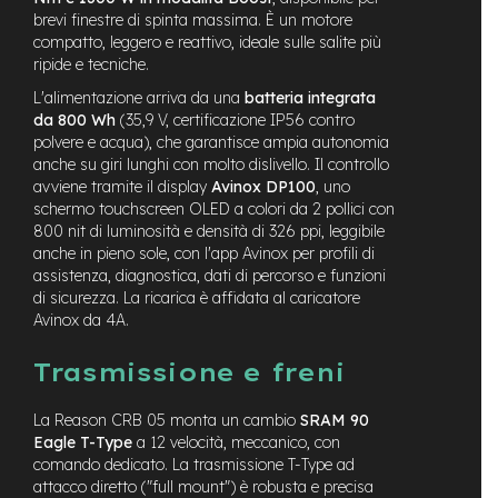
M
brevi finestre di spinta massima. È un motore
o
compatto, leggero e reattivo, ideale sulle salite più
t
o
ripide e tecniche.
r
L'alimentazione arriva da una
batteria integrata
e
da 800 Wh
(35,9 V, certificazione IP56 contro
a
polvere e acqua), che garantisce ampia autonomia
m
o
anche su giri lunghi con molto dislivello. Il controllo
z
avviene tramite il display
Avinox DP100
, uno
z
schermo touchscreen OLED a colori da 2 pollici con
o
800 nit di luminosità e densità di 326 ppi, leggibile
anche in pieno sole, con l'app Avinox per profili di
e
assistenza, diagnostica, dati di percorso e funzioni
-
di sicurezza. La ricarica è affidata al caricatore
B
Avinox da 4A.
i
k
e
Trasmissione e freni
P
i
La Reason CRB 05 monta un cambio
SRAM 90
e
Eagle T-Type
a 12 velocità, meccanico, con
g
comando dedicato. La trasmissione T-Type ad
h
e
attacco diretto ("full mount") è robusta e precisa