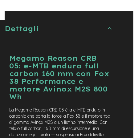
e
-
C
i
Dettagli
t
y
b
i
k
e
Megamo Reason CRB
05: e-MTB enduro full
m
carbon 160 mm con Fox
o
t
38 Performance e
o
motore Avinox M2S 800
r
Wh
e
a
m
La Megamo Reason CRB 05 è la e-MTB enduro in
o
carbonio che porta la forcella Fox 38 e il motore top
z
di gamma Avinox M2S a un listino intermedio. Con
z
telaio full carbon, 160 mm di escursione e una
o
dotazione equilibrata — sospensioni Fox di livello